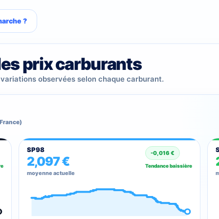
arche ?
es prix carburants
 variations observées selon chaque carburant.
(France)
SP98
-0,016 €
2,097 €
re
Tendance baissière
moyenne actuelle
m