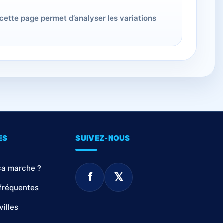
 cette page permet d’analyser les variations
ES
SUIVEZ-NOUS
a marche ?
f
𝕏
fréquentes
villes