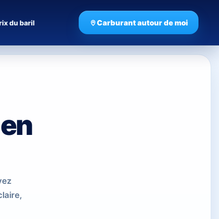
Carburant autour de moi
rix du baril
 en
vez
laire,