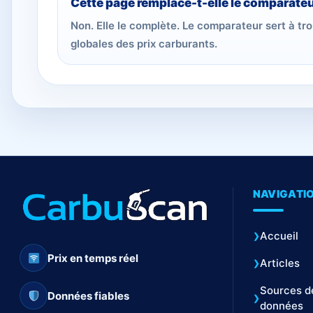
Cette page remplace-t-elle le comparateu
Non. Elle le complète. Le comparateur sert à tr
globales des prix carburants.
NAVIGATI
Accueil
Prix en temps réel
Articles
Sources d
Données fiables
données