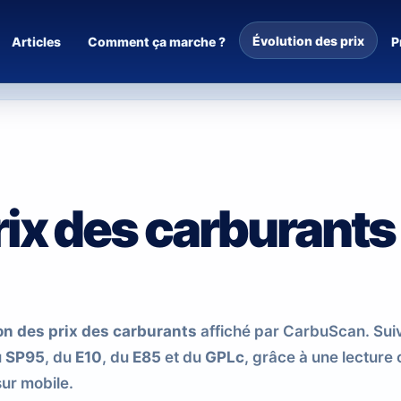
Évolution des prix
Articles
Comment ça marche ?
P
rix des carburants
on des prix des carburants
affiché par CarbuScan. Sui
u
SP95
, du
E10
, du
E85
et du
GPLc
, grâce à une lecture c
sur mobile.