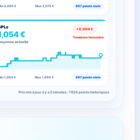
in 2,056 €
Max 2,075 €
667 points réels
GPLc
+0,004 €
1,054 €
Tendance haussière
oyenne actuelle
in 1,050 €
Max 1,055 €
667 points réels
Prix mis à jour il y a 2 minutes · 7824 points historiques