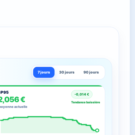
7 jours
30 jours
90 jours
SP95
-0,014 €
2,056 €
Tendance baissière
oyenne actuelle