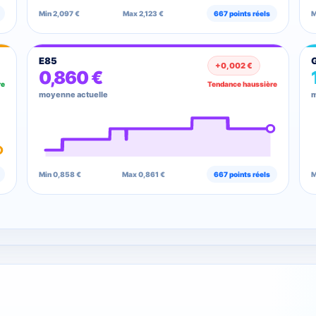
Min 2,097 €
Max 2,123 €
667 points réels
M
E85
+0,002 €
0,860 €
re
Tendance haussière
moyenne actuelle
m
Min 0,858 €
Max 0,861 €
667 points réels
M