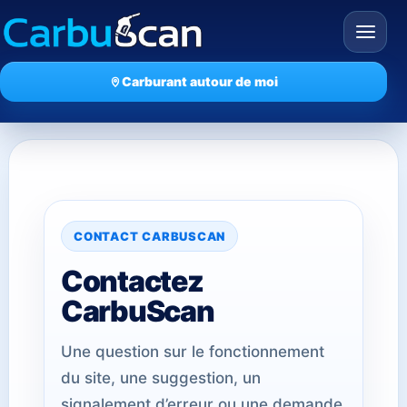
Carburant autour de moi
Accueil
Articles
CONTACT CARBUSCAN
Comment ça marche ?
Contactez
Évolution des prix
CarbuScan
Prix du baril
Une question sur le fonctionnement
du site, une suggestion, un
signalement d’erreur ou une demande